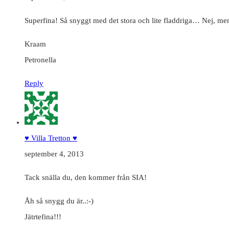
Superfina! Så snyggt med det stora och lite fladdriga… Nej, m
Kraam
Petronella
Reply
♥ Villa Tretton ♥
september 4, 2013
Tack snälla du, den kommer från SIA!
Åh så snygg du är..:-)
Jätrtefina!!!