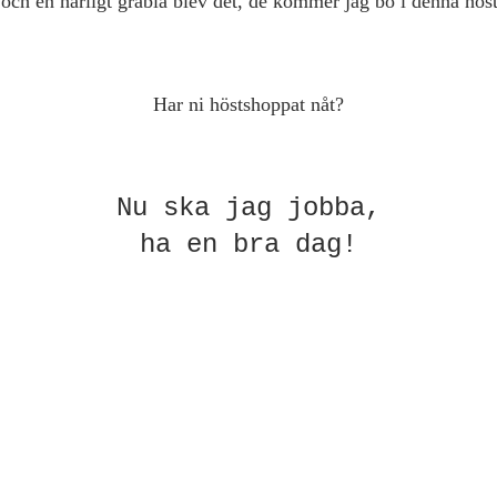
 och en härligt gråblå blev det, de kommer jag bo i denna höst 
Har ni höstshoppat nåt?
Nu ska jag jobba,
ha en bra dag!