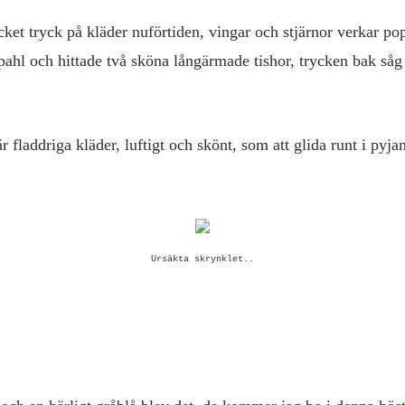
ket tryck på kläder nuförtiden, vingar och stjärnor verkar pop
pahl och hittade två sköna långärmade tishor, trycken bak såg 
r fladdriga kläder, luftigt och skönt, som att glida runt i pyj
Ursäkta skrynklet..