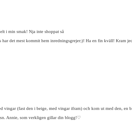
Helt i min smak! Nja inte shoppat så
ars har det mest kommit hem inredningsgrejer;)! Ha en fin kväll! Kram je
d vingar (fast den i beige, med vingar ifram) och kom ut med den, en 
lsn. Annie, som verkligen gillar din blogg!♡