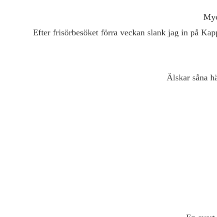
Myc
Efter frisörbesöket förra veckan slank jag in på Kap
Älskar såna hä