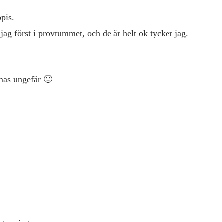
pis.
jag först i provrummet, och de är helt ok tycker jag.
amas ungefär 🙂