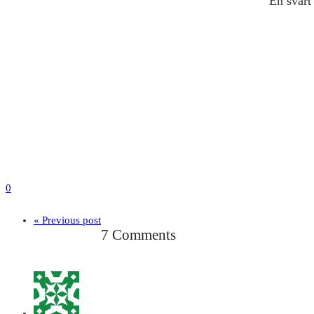
En svart
0
« Previous post
7 Comments