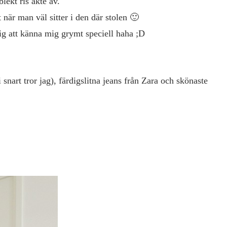
blekt ris åkte av.
t när man väl sitter i den där stolen 🙂
ig att känna mig grymt speciell haha ;D
art tror jag), färdigslitna jeans från Zara och skönaste