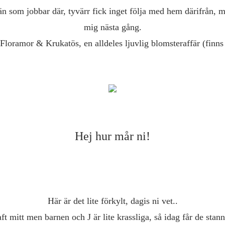
än som jobbar där, tyvärr fick inget följa med hem därifrån, m
mig nästa gång.
 Floramor & Krukatös, en alldeles ljuvlig blomsteraffär (finn
Hej hur mår ni!
Här är det lite förkylt, dagis ni vet..
aft mitt men barnen och J är lite krassliga, så idag får de sta