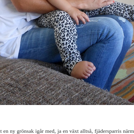
 en ny grönsak igår med, ja en växt alltså, fjädersparris när