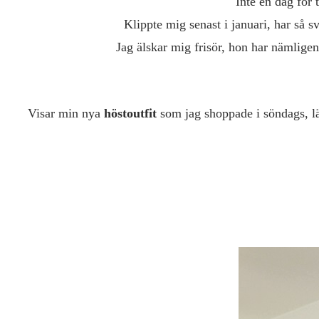
Inte en dag för t
Klippte mig senast i januari, har så sv
Jag älskar mig frisör, hon har nämlige
Visar min nya
höstoutfit
som jag shoppade i söndags, lät