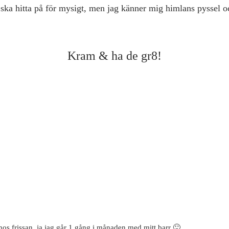
i ska hitta på för mysigt, men jag känner mig himlans pyssel o
Kram & ha de gr8!
os frissan, ja jag går 1 gång i månaden med mitt barr 🙂