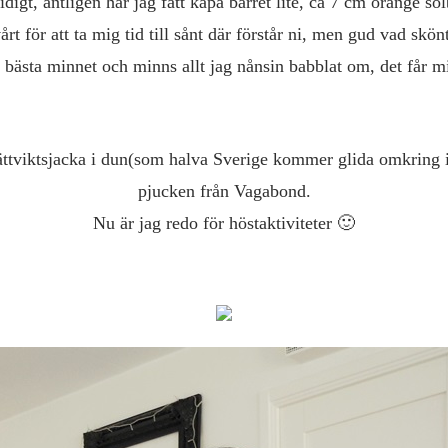
idigt, äntligen har jag fått kapa barret lite, ca 7 cm orange sol
årt för att ta mig tid till sånt där förstår ni, men gud vad skön
n bästa minnet och minns allt jag nånsin babblat om, det får m
tviktsjacka i dun(som halva Sverige kommer glida omkring i sn
pjucken från Vagabond.
Nu är jag redo för höstaktiviteter 🙂