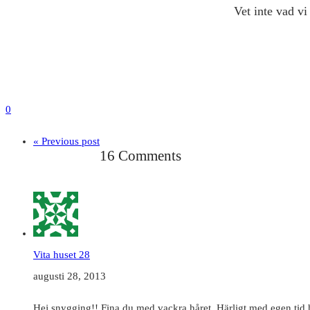
Vet inte vad v
0
« Previous post
16 Comments
Vita huset 28
augusti 28, 2013
Hej snygging!! Fina du med vackra håret. Härligt med egen tid h