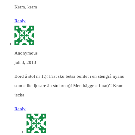
Kram, kram
Reply
Anonymous
juli 3, 2013
Bord å stol nr 1:)! Fast sku betsa bordet i en stengrå nyans
som e lite ljusare än stolarna;)! Men bägge e fina:)’! Kram
jecka
Reply