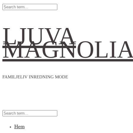
LJUVA
MAGNOLI
FAMILJELIV INREDNING MODE
Hem