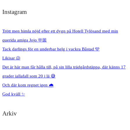
Instagram
Trött men himla nöjd efter ett dygn på Hotell Tylösand med min
querida amiga Jojo 🫶🏼
Tack darlings för en underbar helg i vackra Båstad 🩵
Likisar 🐚
Det är här man får hålla till, på sin lilla trädgårdstäppa, där känns 17
grader iallafall som 20 i lä 😅
Och där kom regnet igen 🌧️
God kväll ✨
Arkiv