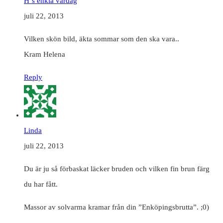
H`s enkla vardag
juli 22, 2013
Vilken skön bild, äkta sommar som den ska vara..
Kram Helena
Reply
Linda
juli 22, 2013
Du är ju så förbaskat läcker bruden och vilken fin brun färg
du har fått.
Massor av solvarma kramar från din ”Enköpingsbrutta”. ;0)