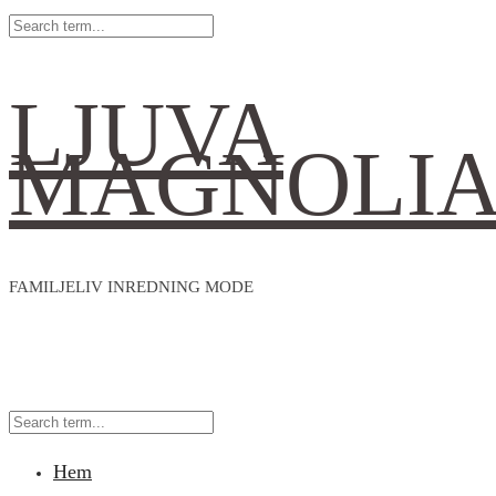
LJUVA
MAGNOLI
FAMILJELIV INREDNING MODE
Hem