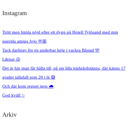
Instagram
Trött men himla nöjd efter ett dygn på Hotell Tylösand med min
querida amiga Jojo 🫶🏼
Tack darlings för en underbar helg i vackra Båstad 🩵
Likisar 🐚
Det är här man får hålla till, på sin lilla trädgårdstäppa, där känns 17
grader iallafall som 20 i lä 😅
Och där kom regnet igen 🌧️
God kväll ✨
Arkiv