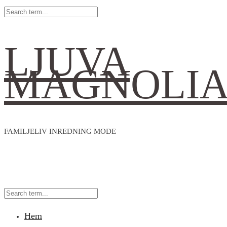
LJUVA
MAGNOLI
FAMILJELIV INREDNING MODE
Hem