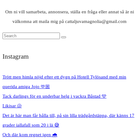
Om ni vill samarbeta, annonsera, ställa en fråga eller annat så är ni
välkomna att maila mig på cattaljuvamagnolia@gmail.com
Instagram
Trött men himla nöjd efter ett dygn på Hotell Tylösand med min
querida amiga Jojo 🫶🏼
Tack darlings för en underbar helg i vackra Båstad 🩵
Likisar 🐚
Det är här man får hålla till, på sin lilla trädgårdstäppa, där känns 17
grader iallafall som 20 i lä 😅
Och där kom regnet igen 🌧️