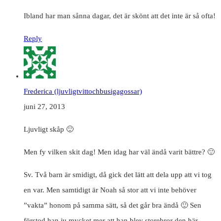
Ibland har man sånna dagar, det är skönt att det inte är så ofta!
Reply
Frederica (ljuvligtvittochbusigagossar)
juni 27, 2013
Ljuvligt skåp 🙂
Men fy vilken skit dag! Men idag har väl ändå varit bättre? 🙂
Sv. Två barn är smidigt, då gick det lätt att dela upp att vi tog
en var. Men samtidigt är Noah så stor att vi inte behöver
”vakta” honom på samma sätt, så det går bra ändå 🙂 Sen
förstod han ju mycket mer att han blev storebror den här