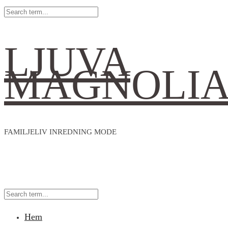
LJUVA
MAGNOLI
FAMILJELIV INREDNING MODE
Hem