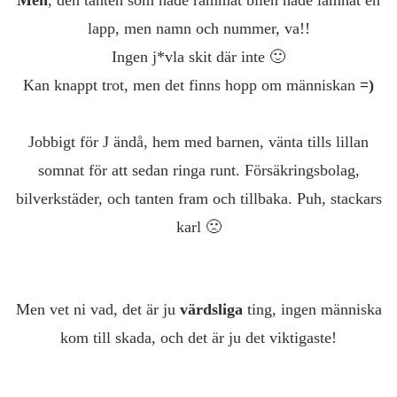
Men
, den tanten som hade rammat bilen hade lämnat en
lapp, men namn och nummer, va!!
Ingen j*vla skit där inte 🙂
Kan knappt trot, men det finns hopp om människan
=)
Jobbigt för J ändå, hem med barnen, vänta tills lillan
somnat för att sedan ringa runt. Försäkringsbolag,
bilverkstäder, och tanten fram och tillbaka. Puh, stackars
karl 🙁
Men vet ni vad, det är ju
värdsliga
ting, ingen människa
kom till skada, och det är ju det viktigaste!