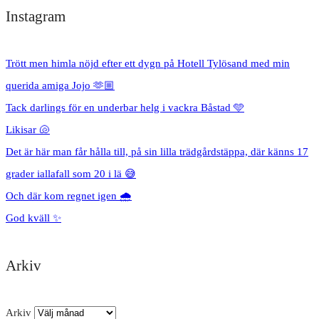
Instagram
Trött men himla nöjd efter ett dygn på Hotell Tylösand med min
querida amiga Jojo 🫶🏼
Tack darlings för en underbar helg i vackra Båstad 🩵
Likisar 🐚
Det är här man får hålla till, på sin lilla trädgårdstäppa, där känns 17
grader iallafall som 20 i lä 😅
Och där kom regnet igen 🌧️
God kväll ✨
Arkiv
Arkiv