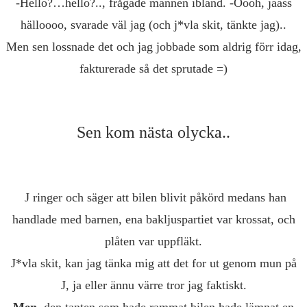
-Hello?…hello?.., frågade mannen ibland. -Öööh, jääss
hälloooo, svarade väl jag (och j*vla skit, tänkte jag)..
Men sen lossnade det och jag jobbade som aldrig förr idag,
fakturerade så det sprutade =)
Sen kom nästa olycka..
J ringer och säger att bilen blivit påkörd medans han
handlade med barnen, ena bakljuspartiet var krossat, och
plåten var uppfläkt.
J*vla skit, kan jag tänka mig att det for ut genom mun på
J, ja eller ännu värre tror jag faktiskt.