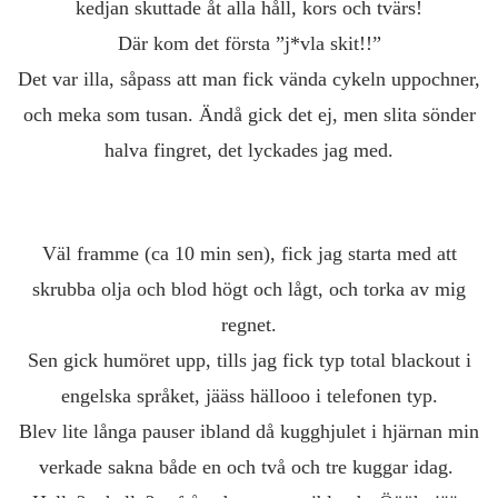
kedjan skuttade åt alla håll, kors och tvärs!
Där kom det första ”j*vla skit!!”
Det var illa, såpass att man fick vända cykeln uppochner,
och meka som tusan. Ändå gick det ej, men slita sönder
halva fingret, det lyckades jag med.
Väl framme (ca 10 min sen), fick jag starta med att
skrubba olja och blod högt och lågt, och torka av mig
regnet.
Sen gick humöret upp, tills jag fick typ total blackout i
engelska språket, jääss hällooo i telefonen typ.
Blev lite långa pauser ibland då kugghjulet i hjärnan min
verkade sakna både en och två och tre kuggar idag.