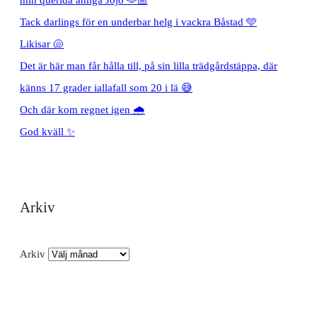
min querida amiga Jojo 🫶🏼
Tack darlings för en underbar helg i vackra Båstad 🩵
Likisar 🐚
Det är här man får hålla till, på sin lilla trädgårdstäppa, där
känns 17 grader iallafall som 20 i lä 😅
Och där kom regnet igen 🌧️
God kväll ✨
Arkiv
Arkiv