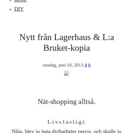
DIY
Nytt från Lagerhaus & L:a
Bruket-kopia
onsdag, juni 19, 2013
4
0
Nät-shopping alltså.
L.i.v.s.f.a.r.l.i.g.t.
Nåja, blev ju inga dyrbarheter precis, och skulle ju