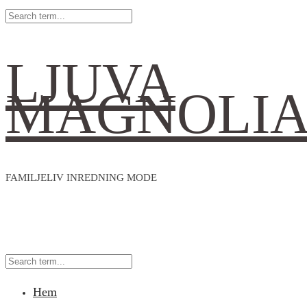
LJUVA
MAGNOLI
FAMILJELIV INREDNING MODE
Hem