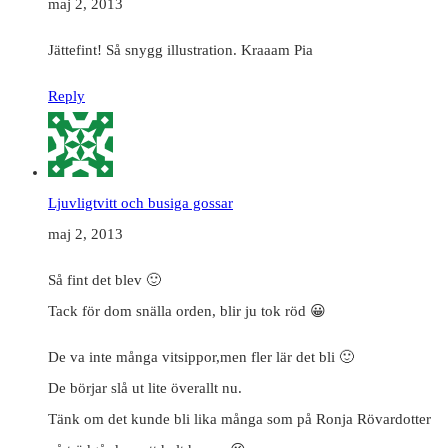
maj 2, 2013
Jättefint! Så snygg illustration. Kraaam Pia
Reply
Ljuvligtvitt och busiga gossar
maj 2, 2013
Så fint det blev 🙂
Tack för dom snälla orden, blir ju tok röd 😀
De va inte många vitsippor,men fler lär det bli 🙂
De börjar slå ut lite överallt nu.
Tänk om det kunde bli lika många som på Ronja Rövardotter