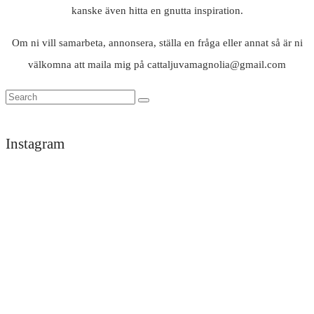
kanske även hitta en gnutta inspiration.
Om ni vill samarbeta, annonsera, ställa en fråga eller annat så är ni
välkomna att maila mig på cattaljuvamagnolia@gmail.com
Instagram
Trött
Tack
men
darlings
himla
för
nöjd
en
efter
underbar
ett
helg