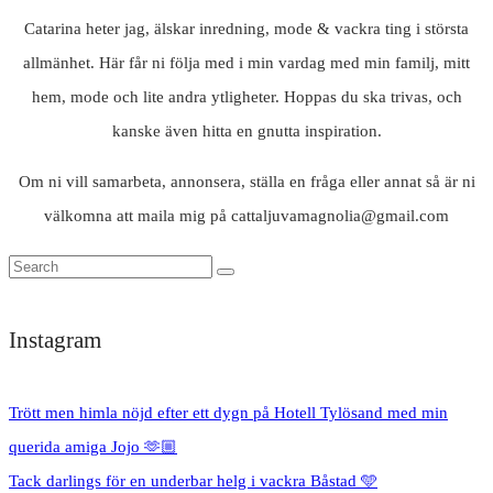
Catarina heter jag, älskar inredning, mode & vackra ting i största
allmänhet. Här får ni följa med i min vardag med min familj, mitt
hem, mode och lite andra ytligheter. Hoppas du ska trivas, och
kanske även hitta en gnutta inspiration.
Om ni vill samarbeta, annonsera, ställa en fråga eller annat så är ni
välkomna att maila mig på cattaljuvamagnolia@gmail.com
Instagram
Trött men himla nöjd efter ett dygn på Hotell Tylösand med min
querida amiga Jojo 🫶🏼
Tack darlings för en underbar helg i vackra Båstad 🩵