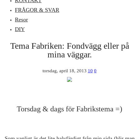
KONTAKT
FRÅGOR & SVAR
Resor
DIY
Tema Fabriken: Fondvägg eller på
mina väggar.
torsdag, april 18, 2013
10
0
Torsdag & dags för Fabrikstema =)
Som vanligt är det lite halvfärdigt från min sida (blir man