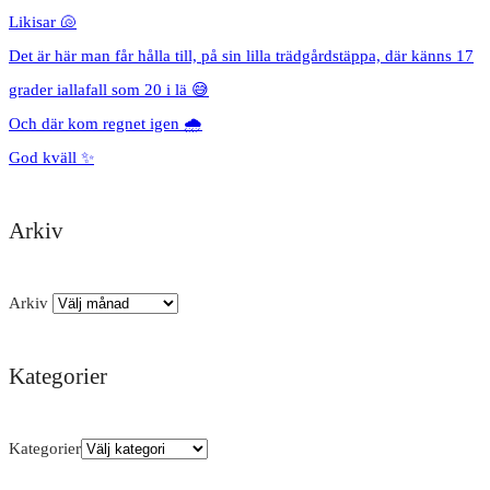
Likisar 🐚
Det är här man får hålla till, på sin lilla trädgårdstäppa, där känns 17
grader iallafall som 20 i lä 😅
Och där kom regnet igen 🌧️
God kväll ✨
Arkiv
Arkiv
Kategorier
Kategorier