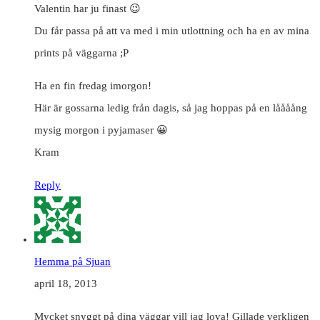
Valentin har ju finast 😉
Du får passa på att va med i min utlottning och ha en av mina
prints på väggarna ;P
Ha en fin fredag imorgon!
Här är gossarna ledig från dagis, så jag hoppas på en låååång
mysig morgon i pyjamaser 😀
Kram
Reply
Hemma på Sjuan
april 18, 2013
Mycket snyggt på dina väggar vill jag lova! Gillade verkligen