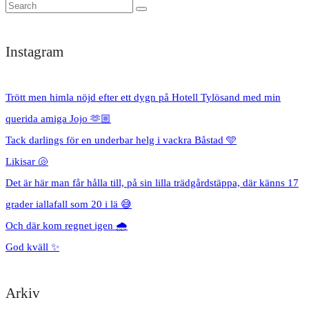
Instagram
Trött men himla nöjd efter ett dygn på Hotell Tylösand med min
querida amiga Jojo 🫶🏼
Tack darlings för en underbar helg i vackra Båstad 🩵
Likisar 🐚
Det är här man får hålla till, på sin lilla trädgårdstäppa, där känns 17
grader iallafall som 20 i lä 😅
Och där kom regnet igen 🌧️
God kväll ✨
Arkiv