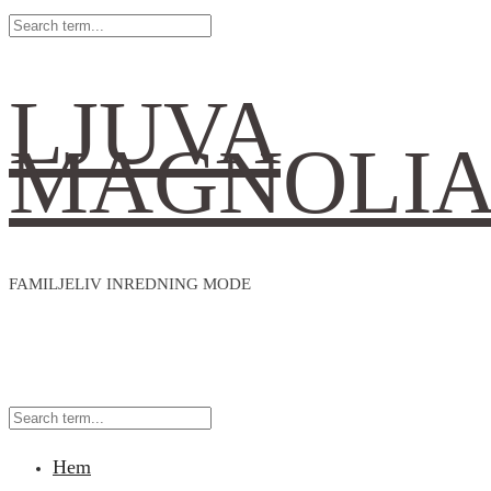
LJUVA
MAGNOLI
FAMILJELIV INREDNING MODE
Hem