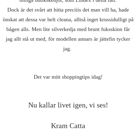
billiga butikskedjor, som Lindex i detta fall.
Dock är det svårt att hitta preciiis det man vill ha, hade
önskat att dessa var helt cleana, alltså inget krussidulligt på
bågen alls. Men lite silverkedja med brunt fuksskinn får
jag allt stå ut med, för modellen annars är jättefin tycker
jag.
Det var mitt shoppingtips idag!
Nu kallar livet igen, vi ses!
Kram Catta