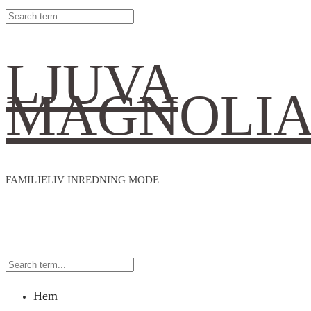
LJUVA
MAGNOLI
FAMILJELIV INREDNING MODE
Hem