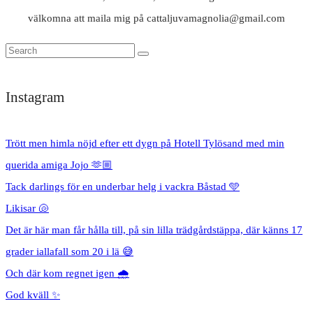
välkomna att maila mig på cattaljuvamagnolia@gmail.com
Instagram
Trött men himla nöjd efter ett dygn på Hotell Tylösand med min
querida amiga Jojo 🫶🏼
Tack darlings för en underbar helg i vackra Båstad 🩵
Likisar 🐚
Det är här man får hålla till, på sin lilla trädgårdstäppa, där känns 17
grader iallafall som 20 i lä 😅
Och där kom regnet igen 🌧️
God kväll ✨