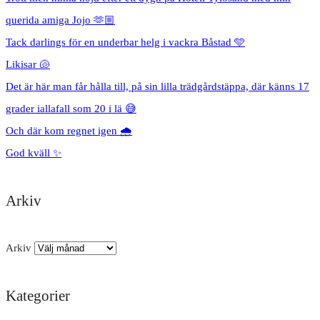
querida amiga Jojo 🫶🏼
Tack darlings för en underbar helg i vackra Båstad 🩵
Likisar 🐚
Det är här man får hålla till, på sin lilla trädgårdstäppa, där känns 17
grader iallafall som 20 i lä 😅
Och där kom regnet igen 🌧️
God kväll ✨
Arkiv
Arkiv
Kategorier