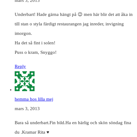
mars 3, 2013
Underbart! Hade gärna hängt på 😉 men här blir det att åka in
till stan o styla färdigt restaurangen jag inreder, invigning
imorgon.
Ha det så fint i solen!
Puss o kram, Snyggo!
Reply
hemma hos lilla mej
mars 3, 2013
Bara så underbart.Fin bild.Ha en härlig och skön söndag fina
du .Kramar Rita ♥