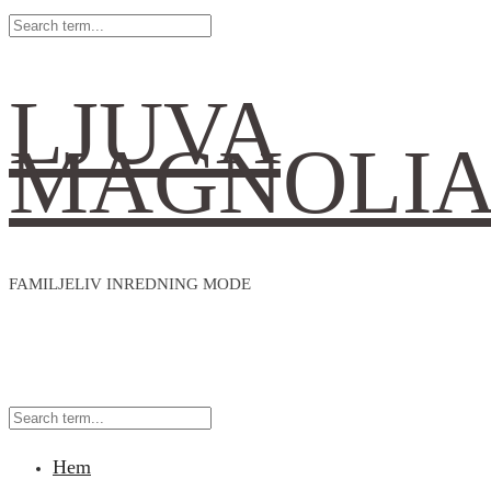
LJUVA
MAGNOLI
FAMILJELIV INREDNING MODE
Hem