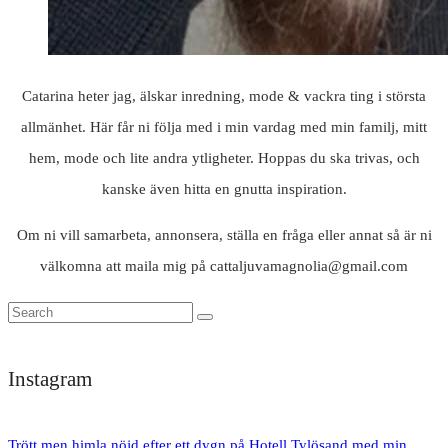
Catarina heter jag, älskar inredning, mode & vackra ting i största
allmänhet. Här får ni följa med i min vardag med min familj, mitt
hem, mode och lite andra ytligheter. Hoppas du ska trivas, och
kanske även hitta en gnutta inspiration.
Om ni vill samarbeta, annonsera, ställa en fråga eller annat så är ni
välkomna att maila mig på cattaljuvamagnolia@gmail.com
Instagram
Trött men himla nöjd efter ett dygn på Hotell Tylösand med min