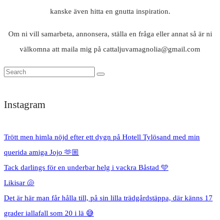
kanske även hitta en gnutta inspiration.
Om ni vill samarbeta, annonsera, ställa en fråga eller annat så är ni
välkomna att maila mig på cattaljuvamagnolia@gmail.com
Instagram
Trött men himla nöjd efter ett dygn på Hotell Tylösand med min
querida amiga Jojo 🫶🏼
Tack darlings för en underbar helg i vackra Båstad 🩵
Likisar 🐚
Det är här man får hålla till, på sin lilla trädgårdstäppa, där känns 17
grader iallafall som 20 i lä 😅