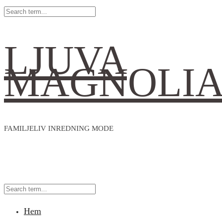
LJUVA
MAGNOLI
FAMILJELIV INREDNING MODE
Hem