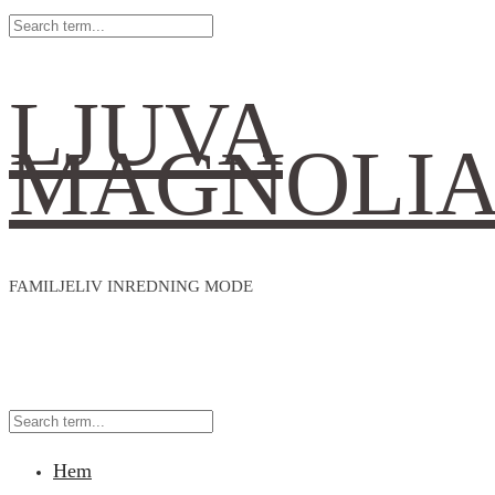
LJUVA
MAGNOLI
FAMILJELIV INREDNING MODE
Hem