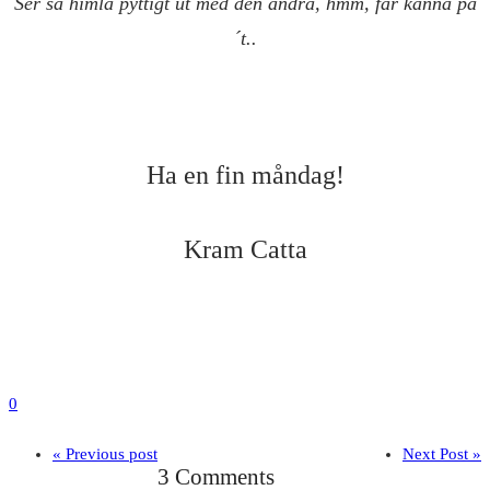
Ser så himla pyttigt ut med den andra, hmm, får känna på
´t..
Ha en fin måndag!
Kram Catta
0
« Previous post
Next Post »
3 Comments