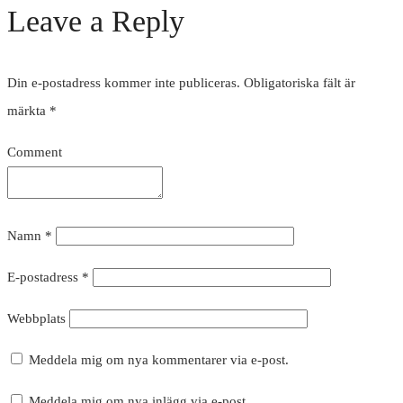
Leave a Reply
Din e-postadress kommer inte publiceras.
Obligatoriska fält är
märkta
*
Comment
Namn
*
E-postadress
*
Webbplats
Meddela mig om nya kommentarer via e-post.
Meddela mig om nya inlägg via e-post.