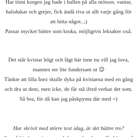
Har tömt korgen jag hade i hallen på alla mössor, vantar,
halsdukar och grejer, fick ändå riva ut allt varje gång för
att hitta något..;)
Passar mycket bättre som kruka, möjligtvis leksaker oxå.
Det står kvistar högt och lågt här inne nu vill jag lova,
mannen ser lite fundersam ut 😉
Tänkte att lilla Inez skulle dyka på kvistarna med en gång
och dra ut dem, men icke, de får stå ifred verkar det som.
Så bra, för då kan jag påskpynta där med =
)
Har skrivit med större text idag, är det bättre tro?