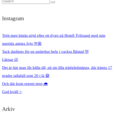
Instagram
Trött men himla nöjd efter ett dygn på Hotell Tylösand med min
querida amiga Jojo 🫶🏼
Tack darlings för en underbar helg i vackra Båstad 🩵
Likisar 🐚
Det är här man får hålla till, på sin lilla trädgårdstäppa, där känns 17
grader iallafall som 20 i lä 😅
Och där kom regnet igen 🌧️
God kväll ✨
Arkiv