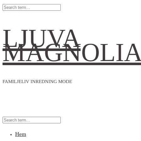
LJUVA
MAGNOLI
FAMILJELIV INREDNING MODE
Hem