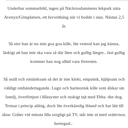
Underbar sommarbild, tagen på Näckrosdammens lekpark nära
Avenyn/Götaplatsen, ett favorithäng när vi bodde i stan. Nästan 2,5
år.
Så stor han är nu min goa goa kille, lite vemod kan jag känna,
läskigt att han inte ska vara så där liten och gullig längre.. fast gullig
kommer han nog alltid vara förresten.
Så snäll och omtänksam så det är inte klokt, empatisk, hjälpsam och
väldigt omhändertagande. Lugn och harmonisk kille som älskar sin
familj, överförtjust i lillasyster och ruskigt tajt med Ebba -the dog.
Trotsar i princip aldrig, dock lite överkänslig ibland och har lätt till
tårar. Gråter vid minsta lilla sorgligt på TV, står inte ut med orättvisor,
herregud..