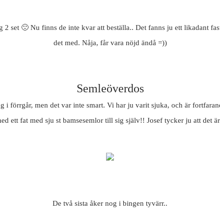
 2 set 🙁 Nu finns de inte kvar att beställa.. Det fanns ju ett likadant fas
det med. Nåja, får vara nöjd ändå =))
Semleöverdos
 förrgår, men det var inte smart. Vi har ju varit sjuka, och är fortfarand
med ett fat med sju st bamsesemlor till sig själv!! Josef tycker ju att det ä
De två sista åker nog i bingen tyvärr..