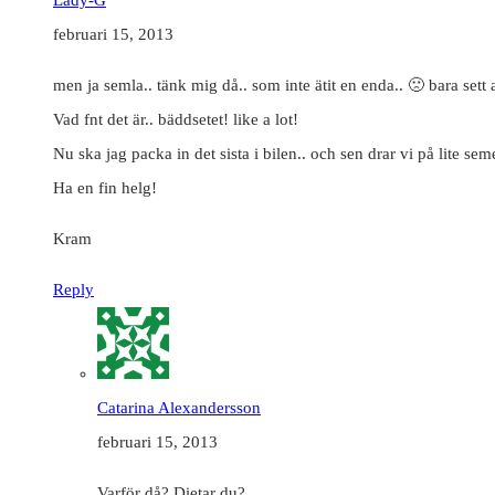
februari 15, 2013
men ja semla.. tänk mig då.. som inte ätit en enda.. 🙁 bara sett a
Vad fnt det är.. bäddsetet! like a lot!
Nu ska jag packa in det sista i bilen.. och sen drar vi på lite seme
Ha en fin helg!
Kram
Reply
Catarina Alexandersson
februari 15, 2013
Varför då? Dietar du?