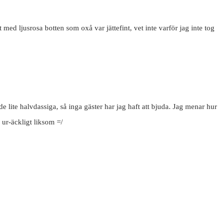
t med ljusrosa botten som oxå var jättefint, vet inte varför jag inte tog
e lite halvdassiga, så inga gäster har jag haft att bjuda. Jag menar hur
r ur-äckligt liksom =/