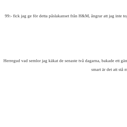
99:- fick jag ge för detta påslakanset från H&M, ångrar att jag inte tog
Herregud vad semlor jag käkat de senaste två dagarna, bakade ett gäng i
smart är det att stå 