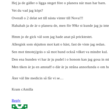
Hej ja de gäller o ligga steget före o planera när man har barn.
Vet du vad jag köpt?
Overall o 2 delat set till nästa vinter till Nova!!!
Hahahah ja de är o planera de, men för 99kr st kunde jag ju inte 
Hmm jo de gick väl som jag hade anat på pricktestet.
Allergisk som skjutton mot katt o häst, fast de viste jag redan.
Sen mot timotej/gräs o så mot hund också vilket va mindre kul.
Den ena hunden vi har är ju pudel i o honom kan jag gosa in mi
Men tiken är ju en amstaff o där är ju stråna annorlunda o om hon
Äter väl lite medicin så får vi se…
Kram cAmilla
Reply