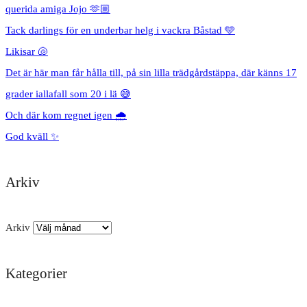
querida amiga Jojo 🫶🏼
Tack darlings för en underbar helg i vackra Båstad 🩵
Likisar 🐚
Det är här man får hålla till, på sin lilla trädgårdstäppa, där känns 17
grader iallafall som 20 i lä 😅
Och där kom regnet igen 🌧️
God kväll ✨
Arkiv
Arkiv
Kategorier