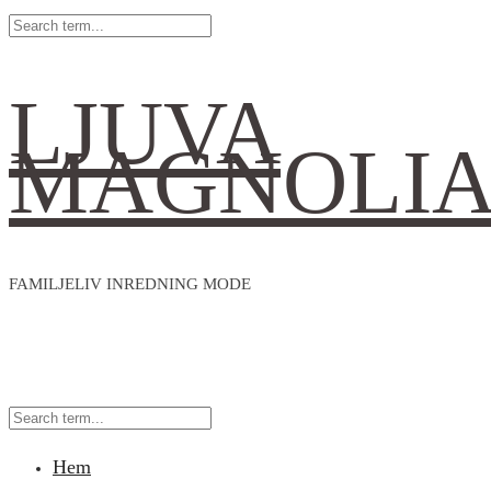
LJUVA
MAGNOLI
FAMILJELIV INREDNING MODE
Hem