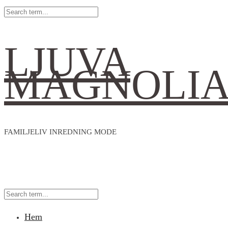
LJUVA
MAGNOLI
FAMILJELIV INREDNING MODE
Hem