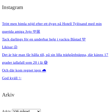
Instagram
Trött men himla nöjd efter ett dygn på Hotell Tylösand med min
querida amiga Jojo 🫶🏼
Tack darlings för en underbar helg i vackra Båstad 🩵
Likisar 🐚
Det är här man får hålla till, på sin lilla trädgårdstäppa, där känns 17
grader iallafall som 20 i lä 😅
Och där kom regnet igen 🌧️
God kväll ✨
Arkiv
Arkiv