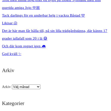
querida amiga Jojo 🫶🏼
Tack darlings för en underbar helg i vackra Båstad 🩵
Likisar 🐚
Det är här man får hålla till, på sin lilla trädgårdstäppa, där känns 17
grader iallafall som 20 i lä 😅
Och där kom regnet igen 🌧️
God kväll ✨
Arkiv
Arkiv
Kategorier