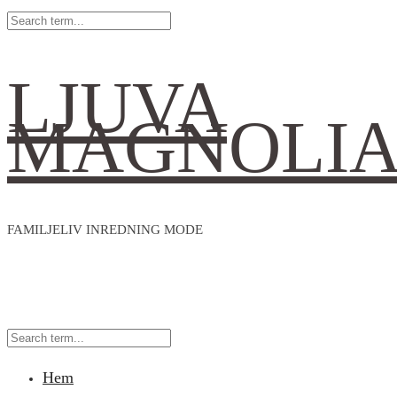
LJUVA
MAGNOLI
FAMILJELIV INREDNING MODE
Hem