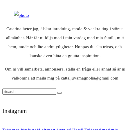
Catarina heter jag, älskar inredning, mode & vackra ting i största
allmänhet. Här får ni följa med i min vardag med min familj, mitt
hem, mode och lite andra ytligheter. Hoppas du ska trivas, och
kanske även hitta en gnutta inspiration.
Om ni vill samarbeta, annonsera, ställa en fråga eller annat så är ni
välkomna att maila mig på cattaljuvamagnolia@gmail.com
Instagram
Trött men himla nöjd efter ett dygn på Hotell Tylösand med min