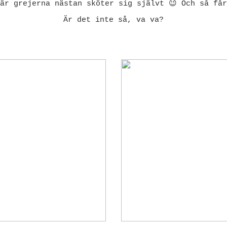
är grejerna nästan sköter sig självt 😉 Och så få
Är det inte så, va va?