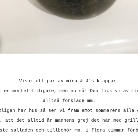
Visar ett par av mina & J´s klappar.
t en mortel tidigare, men nu så! Den fick vi av mi
alltså förkläde mm.
tligen har hus så ser vi fram emot sommarens alla 
, att det alltid är mannens grej det här med gril
ste salladen och tillbehör mm, i flera timmar för