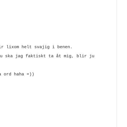
ir lixom helt svajig i benen.
u ska jag faktiskt ta åt mig, blir ju
a ord haha =))