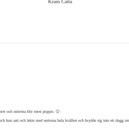
Kram Catta
pret och snörena blir mest poppis. 🙂
och hon satt och lekte med snörena hela kvällen och brydde sig inte ett dugg om