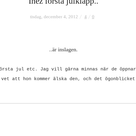
Inez första julklapp..
tisdag, december 4, 2012
4
0
..är inslagen.
örsta jul etc. Jag vill gärna minnas när de öppnar
 vet att hon kommer älska den, och det ögonblicket