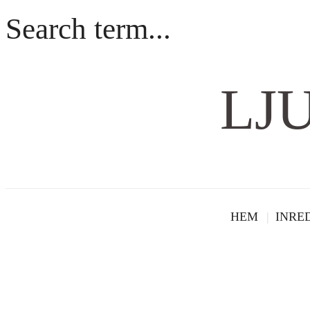
LJ
HEM
INRE