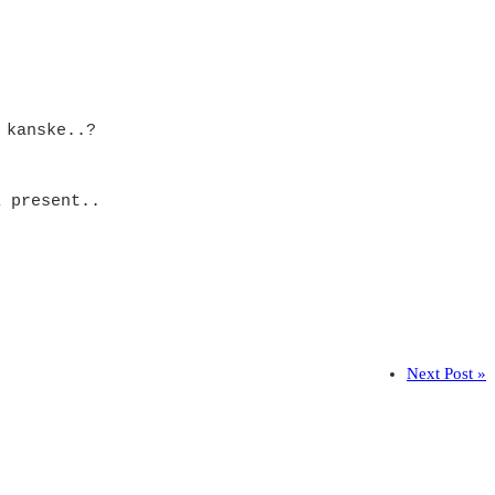
 kanske..?
i present..
Next Post »