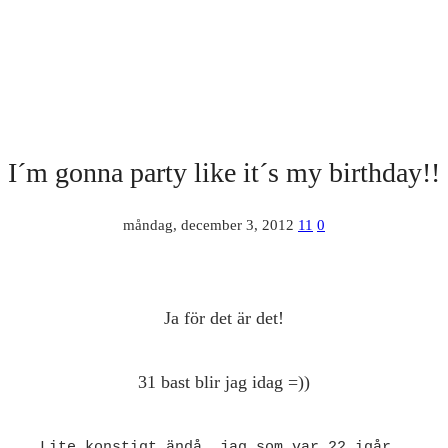
I´m gonna party like it´s my birthday!!
måndag, december 3, 2012
11
0
Ja för det är det!
31 bast blir jag idag =))
Lite konstigt ändå, jag som var 22 igår..