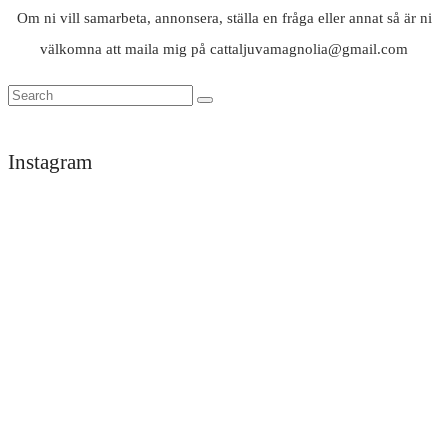
Om ni vill samarbeta, annonsera, ställa en fråga eller annat så är ni
välkomna att maila mig på cattaljuvamagnolia@gmail.com
Instagram
Trött
Tack
men
darlings
himla
för
nöjd
en
efter
underbar
ett
helg
dygn
i
på
vackra
Likisar
Det