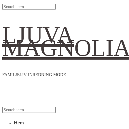
LJUVA
MAGNOLI
FAMILJELIV INREDNING MODE
Hem