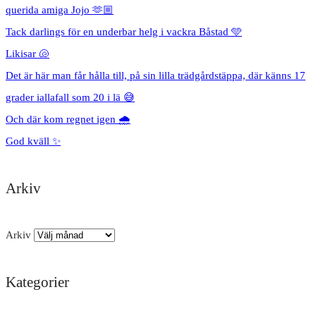
querida amiga Jojo 🫶🏼
Tack darlings för en underbar helg i vackra Båstad 🩵
Likisar 🐚
Det är här man får hålla till, på sin lilla trädgårdstäppa, där känns 17
grader iallafall som 20 i lä 😅
Och där kom regnet igen 🌧️
God kväll ✨
Arkiv
Arkiv
Kategorier