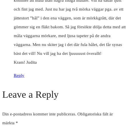
kommer att måla utan några flitiga målare. Vill ha sådär ljust
och fint jag med. Just nu har jag två mörka väggar pga. av ett
jättestort ”hål” i den ena väggen, som är mörkkgrått, där det
gömmer sig en fläkt bakom. Så jag försökte dölja detta med att
måla väggarna mörkare, med ljusa tapeter på de andra
väggarna. Men nu skiter jag i det där fula hålet, det får synas
bäst det vill! Nu vill jag ha det ljuuuuust överallt!
Kram! Judita
Reply
Leave a Reply
Din e-postadress kommer inte publiceras.
Obligatoriska fält är
märkta
*