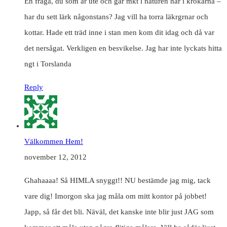
En fråga, du som är ute och går mkt i naturen här i krokarna –
har du sett lärk någonstans? Jag vill ha torra läkrgrnar och
kottar. Hade ett träd inne i stan men kom dit idag och då var
det nersågat. Verkligen en besvikelse. Jag har inte lyckats hitta
ngt i Torslanda
Reply
Välkommen Hem!
november 12, 2012
Ghahaaaa! Så HIMLA snyggt!! NU bestämde jag mig, tack
vare dig! Imorgon ska jag måla om mitt kontor på jobbet!
Japp, så får det bli. Näväl, det kanske inte blir just JAG som