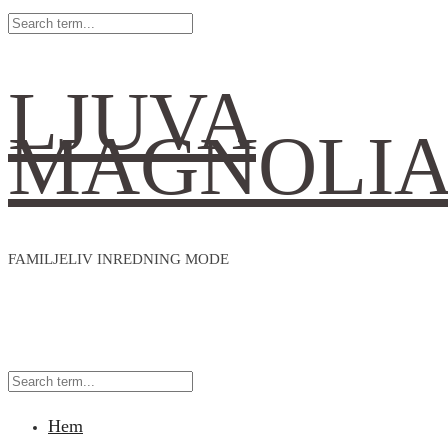
LJUVA
MAGNOLI
FAMILJELIV INREDNING MODE
Hem