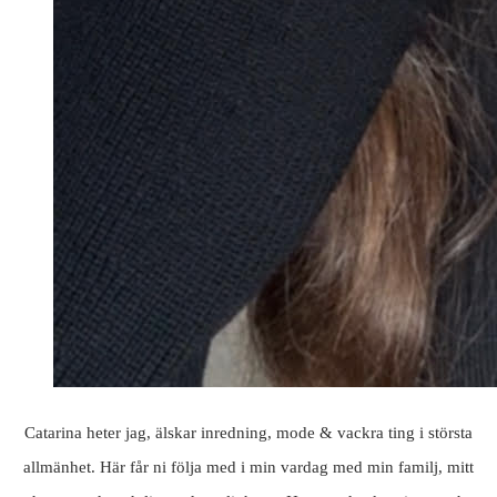
Catarina heter jag, älskar inredning, mode & vackra ting i största
allmänhet. Här får ni följa med i min vardag med min familj, mitt