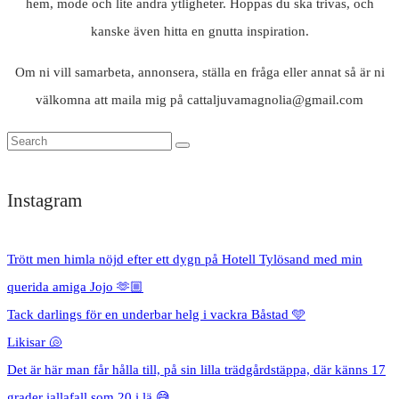
hem, mode och lite andra ytligheter. Hoppas du ska trivas, och
kanske även hitta en gnutta inspiration.
Om ni vill samarbeta, annonsera, ställa en fråga eller annat så är ni
välkomna att maila mig på cattaljuvamagnolia@gmail.com
Instagram
Trött men himla nöjd efter ett dygn på Hotell Tylösand med min
querida amiga Jojo 🫶🏼
Tack darlings för en underbar helg i vackra Båstad 🩵
Likisar 🐚
Det är här man får hålla till, på sin lilla trädgårdstäppa, där känns 17
grader iallafall som 20 i lä 😅