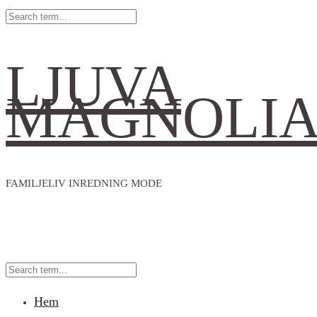
LJUVA
MAGNOLI
FAMILJELIV INREDNING MODE
Hem