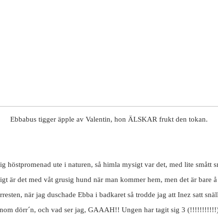
Ebbabus tigger äpple av Valentin, hon ÄLSKAR frukt den tokan.
rlig höstpromenad ute i naturen, så himla mysigt var det, med lite smått 
gt är det med våt grusig hund när man kommer hem, men det är bare å 
rresten, när jag duschade Ebba i badkaret så trodde jag att Inez satt snäll
 dörr´n, och vad ser jag, GAAAH!! Ungen har tagit sig 3 (!!!!!!!!!!!) 