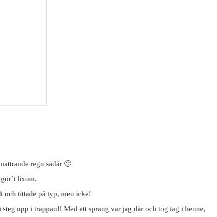
smattrande regn sådär 🙂
gör´t lixom.
t och tittade på typ, men icke!
steg upp i trappan!! Med ett språng var jag där och tog tag i henne,