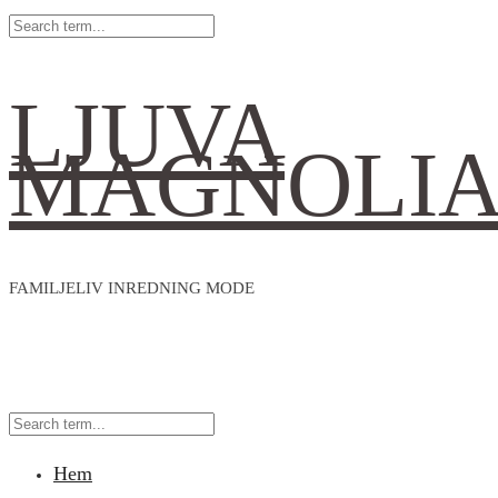
LJUVA
MAGNOLI
FAMILJELIV INREDNING MODE
Hem