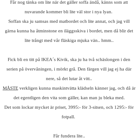
Får nog tänka om lite när det gäller soffa ändå, känns som att
nuvarande kommer bli lite väl stor i nya lyan.
Soffan ska ju samsas med matbordet och lite annat, och jag vill
gärna kunna ha åtminstone en iläggsskiva i bordet, men då blir det
lite trångt med vår fläskiga mjuka vän.. hmm..
Fick bli en titt på IKEA´s Kivik, ska ju ha två schäslongen i den
serien på övervåningen, i mörkt grå. Den färgen vill jag ej ha där
nere, så det lutar åt vitt..
MÅSTE
verkligen kunna maskintvätta klädseln känner jag, och då är
det egentligen den vita som gäller, kan man ju bleka med.
Det som lockar mycket är priset, 3995:- för 3-sitsen, och 1295:- för
fotpall.
Får fundera lite..