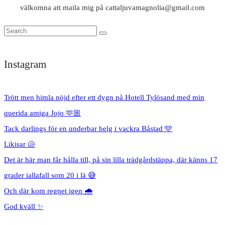
välkomna att maila mig på cattaljuvamagnolia@gmail.com
Instagram
Trött men himla nöjd efter ett dygn på Hotell Tylösand med min
querida amiga Jojo 🫶🏼
Tack darlings för en underbar helg i vackra Båstad 🩵
Likisar 🐚
Det är här man får hålla till, på sin lilla trädgårdstäppa, där känns 17
grader iallafall som 20 i lä 😅
Och där kom regnet igen 🌧️
God kväll ✨