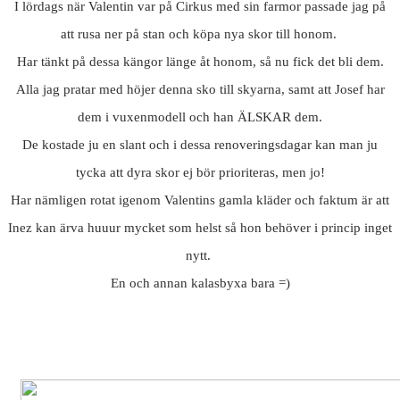
I lördags när Valentin var på Cirkus med sin farmor passade jag på
att rusa ner på stan och köpa nya skor till honom.
Har tänkt på dessa kängor länge åt honom, så nu fick det bli dem.
Alla jag pratar med höjer denna sko till skyarna, samt att Josef har
dem i vuxenmodell och han ÄLSKAR dem.
De kostade ju en slant och i dessa renoveringsdagar kan man ju
tycka att dyra skor ej bör prioriteras, men jo!
Har nämligen rotat igenom Valentins gamla kläder och faktum är att
Inez kan ärva huuur mycket som helst så hon behöver i princip inget
nytt.
En och annan kalasbyxa bara =)