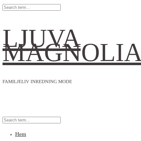
LJUVA
MAGNOLI
FAMILJELIV INREDNING MODE
Hem