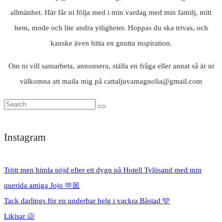
allmänhet. Här får ni följa med i min vardag med min familj, mitt
hem, mode och lite andra ytligheter. Hoppas du ska trivas, och
kanske även hitta en gnutta inspiration.
Om ni vill samarbeta, annonsera, ställa en fråga eller annat så är ni
välkomna att maila mig på cattaljuvamagnolia@gmail.com
Instagram
Trött men himla nöjd efter ett dygn på Hotell Tylösand med min
querida amiga Jojo 🫶🏼
Tack darlings för en underbar helg i vackra Båstad 🩵
Likisar 🐚