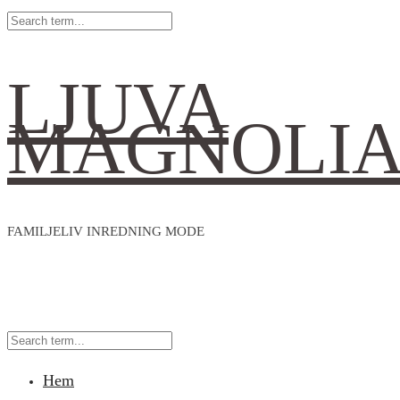
LJUVA
MAGNOLI
FAMILJELIV INREDNING MODE
Hem