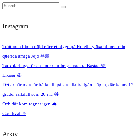
Instagram
Trött men himla nöjd efter ett dygn på Hotell Tylösand med min
querida amiga Jojo 🫶🏼
Tack darlings för en underbar helg i vackra Båstad 🩵
Likisar 🐚
Det är här man får hålla till, på sin lilla trädgårdstäppa, där känns 17
grader iallafall som 20 i lä 😅
Och där kom regnet igen 🌧️
God kväll ✨
Arkiv