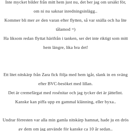
Inte mycket bilder från mitt hem just nu, det ber jag om ursäkt för,
om ni nu saknar inredningsinlägg..
Kommer bli mer av den varan efter flytten, så var snälla och ha lite
tålamod =)
Ha liksom redan flyttat härifrån i tanken, ser det inte riktigt som mitt
hem längre, lika bra det!
Ett litet nitskärp från Zara fick följa med hem igår, slank in en sväng
efter BVC-besöket med lillan.
Det är cremefärgat med rosénitar och jag tycker det är jättefint.
Kanske kan piffa upp en gammal klänning, eller byxa..
Undrar förresten var alla min gamla nitskärp hamnat, hade ju en drös
av dem om jag använde för kanske ca 10 år sedan..