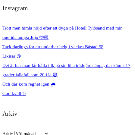
Instagram
Trött men himla nöjd efter ett dygn på Hotell Tylösand med min
querida amiga Jojo 🫶🏼
Tack darlings för en underbar helg i vackra Båstad 🩵
Likisar 🐚
Det är här man får hålla till, på sin lilla trädgårdstäppa, där känns 17
grader iallafall som 20 i lä 😅
Och där kom regnet igen 🌧️
God kväll ✨
Arkiv
Arkiv