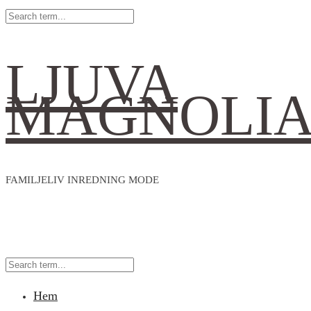
LJUVA
MAGNOLI
FAMILJELIV INREDNING MODE
Hem