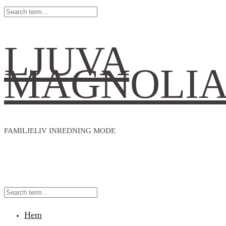
LJUVA
MAGNOLI
FAMILJELIV INREDNING MODE
Hem