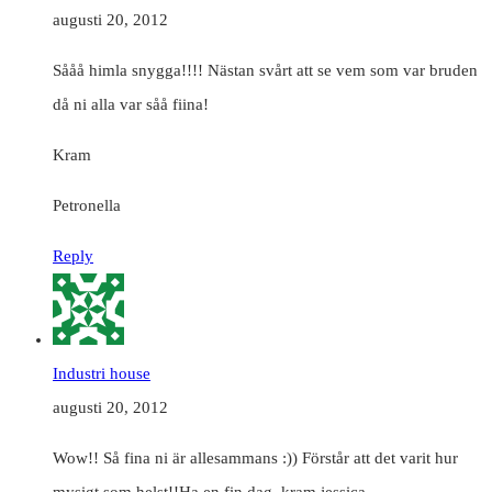
augusti 20, 2012
Sååå himla snygga!!!! Nästan svårt att se vem som var bruden
då ni alla var såå fiina!
Kram
Petronella
Reply
Industri house
augusti 20, 2012
Wow!! Så fina ni är allesammans :)) Förstår att det varit hur
mysigt som helst!!Ha en fin dag, kram jessica.