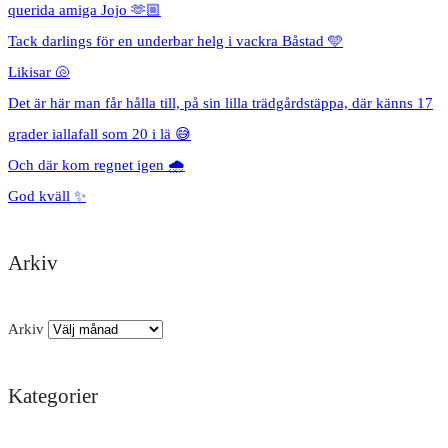
querida amiga Jojo 🫶🏼
Tack darlings för en underbar helg i vackra Båstad 🩵
Likisar 🐚
Det är här man får hålla till, på sin lilla trädgårdstäppa, där känns 17
grader iallafall som 20 i lä 😅
Och där kom regnet igen 🌧️
God kväll ✨
Arkiv
Arkiv
Kategorier