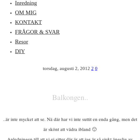
Inredning
OM MIG
KONTAKT
FRÅGOR & SVAR
Resor
DIY
torsdag, augusti 2, 2012
2
0
Balkongen..
..är inte mycket att se. Nä där har vi inte suttit en enda gång, men det
är skönt att vädra ibland 🙂
Anledningen till att vi ej sitter där är att jag är så sjukt ängslig av