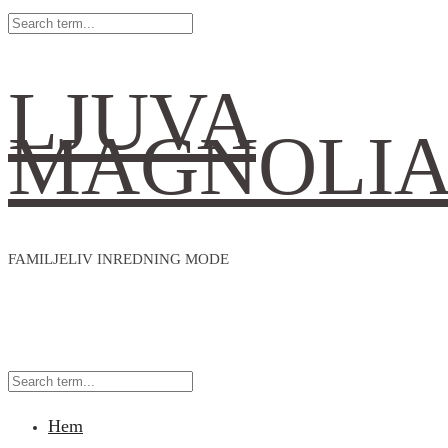
LJUVA
MAGNOLI
FAMILJELIV INREDNING MODE
Hem