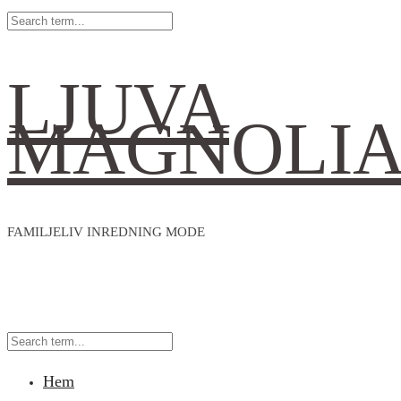
LJUVA
MAGNOLI
FAMILJELIV INREDNING MODE
Hem