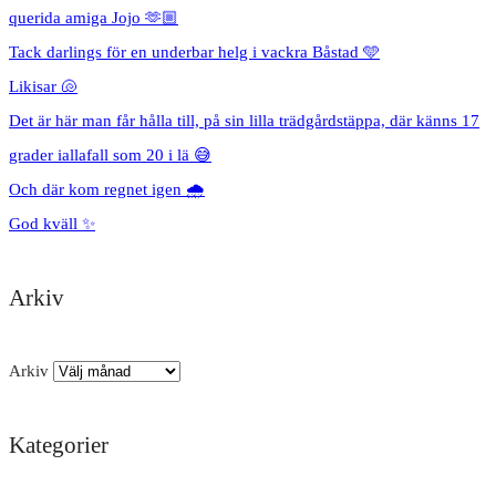
querida amiga Jojo 🫶🏼
Tack darlings för en underbar helg i vackra Båstad 🩵
Likisar 🐚
Det är här man får hålla till, på sin lilla trädgårdstäppa, där känns 17
grader iallafall som 20 i lä 😅
Och där kom regnet igen 🌧️
God kväll ✨
Arkiv
Arkiv
Kategorier