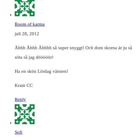
Room of karma
juli 28, 2012
Åhhh Åhhh Åhhhh så super snyggt! Och dom skorna är ju så
söta så jag dööööör!
Ha en skön Lördag vännen!
Kram CC
Reply
Sofi