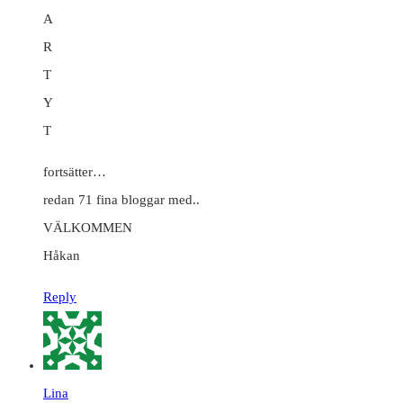
A
R
T
Y
T
fortsätter…
redan 71 fina bloggar med..
VÄLKOMMEN
Håkan
Reply
Lina