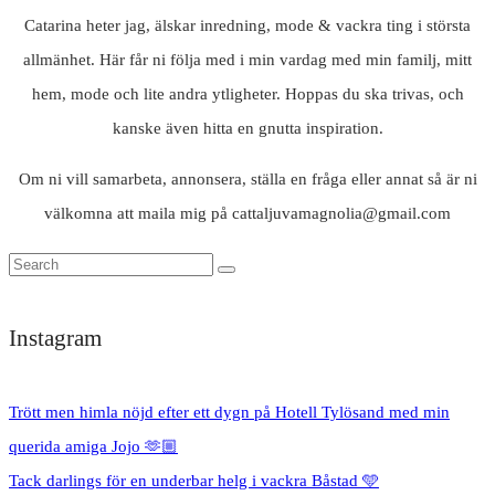
Catarina heter jag, älskar inredning, mode & vackra ting i största
allmänhet. Här får ni följa med i min vardag med min familj, mitt
hem, mode och lite andra ytligheter. Hoppas du ska trivas, och
kanske även hitta en gnutta inspiration.
Om ni vill samarbeta, annonsera, ställa en fråga eller annat så är ni
välkomna att maila mig på cattaljuvamagnolia@gmail.com
Instagram
Trött men himla nöjd efter ett dygn på Hotell Tylösand med min
querida amiga Jojo 🫶🏼
Tack darlings för en underbar helg i vackra Båstad 🩵