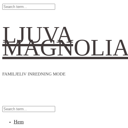
LJUVA
MAGNOLI
FAMILJELIV INREDNING MODE
Hem