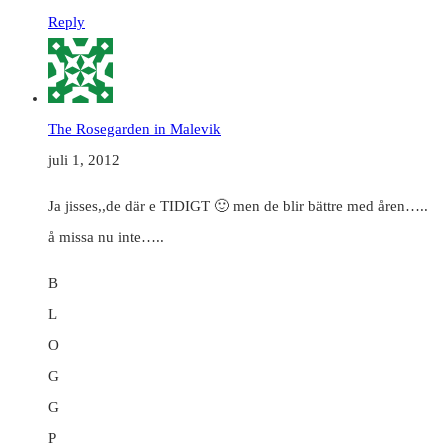
Reply
The Rosegarden in Malevik
juli 1, 2012
Ja jisses,,de där e TIDIGT 🙂 men de blir bättre med åren…..
å missa nu inte…..
B
L
O
G
G
P