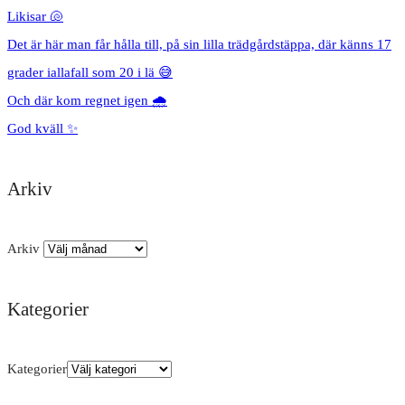
Likisar 🐚
Det är här man får hålla till, på sin lilla trädgårdstäppa, där känns 17
grader iallafall som 20 i lä 😅
Och där kom regnet igen 🌧️
God kväll ✨
Arkiv
Arkiv
Kategorier
Kategorier