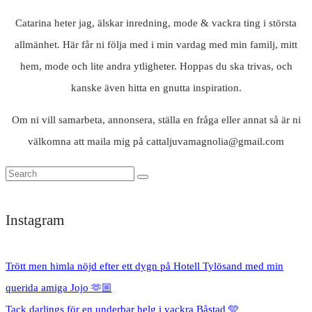
Catarina heter jag, älskar inredning, mode & vackra ting i största
allmänhet. Här får ni följa med i min vardag med min familj, mitt
hem, mode och lite andra ytligheter. Hoppas du ska trivas, och
kanske även hitta en gnutta inspiration.
Om ni vill samarbeta, annonsera, ställa en fråga eller annat så är ni
välkomna att maila mig på cattaljuvamagnolia@gmail.com
Instagram
Trött men himla nöjd efter ett dygn på Hotell Tylösand med min
querida amiga Jojo 🫶🏼
Tack darlings för en underbar helg i vackra Båstad 🩵