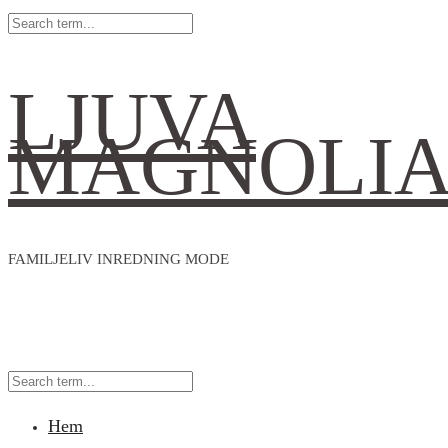
LJUVA
MAGNOLI
FAMILJELIV INREDNING MODE
Hem