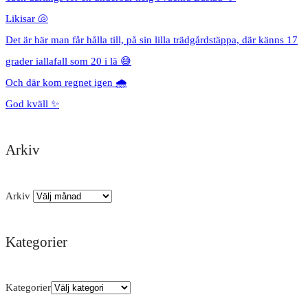
Likisar 🐚
Det är här man får hålla till, på sin lilla trädgårdstäppa, där känns 17
grader iallafall som 20 i lä 😅
Och där kom regnet igen 🌧️
God kväll ✨
Arkiv
Arkiv
Kategorier
Kategorier