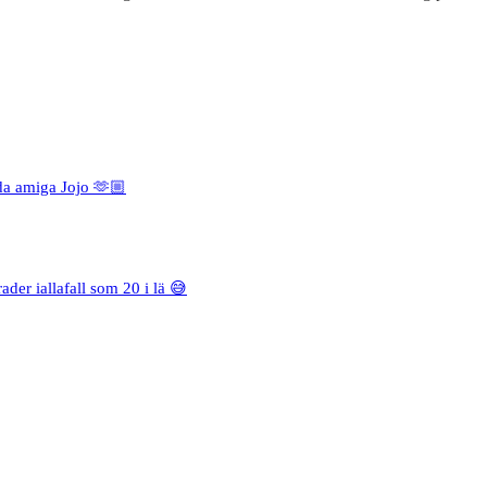
da amiga Jojo 🫶🏼
rader iallafall som 20 i lä 😅