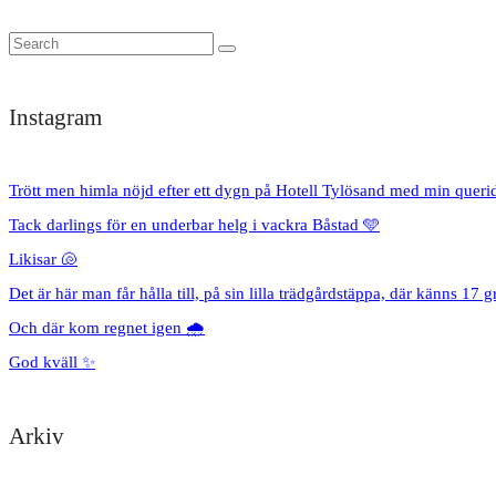
Instagram
Trött men himla nöjd efter ett dygn på Hotell Tylösand med min queri
Tack darlings för en underbar helg i vackra Båstad 🩵
Likisar 🐚
Det är här man får hålla till, på sin lilla trädgårdstäppa, där känns 17 g
Och där kom regnet igen 🌧️
God kväll ✨
Arkiv