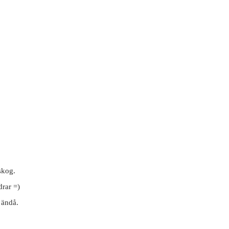
skog.
drar =)
 ändå.