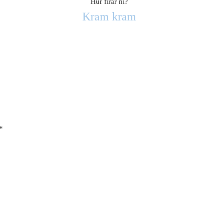
Hur firar ni?
Kram kram
*