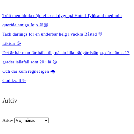
Trött men himla nöjd efter ett dygn på Hotell Tylösand med min
querida amiga Jojo 🫶🏼
Tack darlings för en underbar helg i vackra Båstad 🩵
Likisar 🐚
Det är här man får hålla till, på sin lilla trädgårdstäppa, där känns 17
grader iallafall som 20 i lä 😅
Och där kom regnet igen 🌧️
God kväll ✨
Arkiv
Arkiv