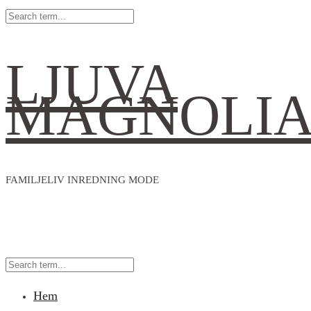
LJUVA
MAGNOLI
FAMILJELIV INREDNING MODE
Hem