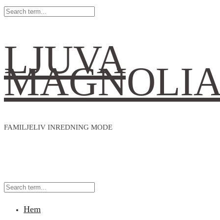
LJUVA
MAGNOLI
FAMILJELIV INREDNING MODE
Hem