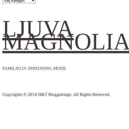
på
vackra
på
Hotell
Båstad
sin
LJUVA
Tylösand
🩵
lilla
MAGNOLI
med
trädgårdstäppa,
min
där
querida
känns
amiga
17
Jojo
grader
FAMILJELIV INREDNING MODE
🫶
iallafall
🏼
som
20
Copyrights © 2014 H&T Bloggdesign. All Rights Reserved.
i
lä
😅