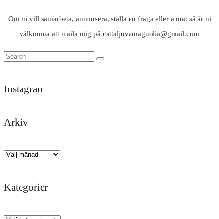
Om ni vill samarbeta, annonsera, ställa en fråga eller annat så är ni
välkomna att maila mig på cattaljuvamagnolia@gmail.com
Instagram
Arkiv
Trött
Tack
Likisar
Det
Och
God
men
darlings
🐚
är
där
kväll
himla
för
här
kom
✨
Arkiv
nöjd
en
man
regnet
efter
underbar
får
igen
Kategorier
ett
helg
hålla
🌧️
dygn
i
till,
Kategorier