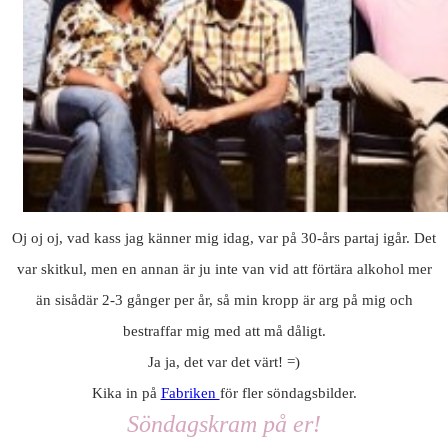
Oj oj oj, vad kass jag känner mig idag, var på 30-års partaj igår. Det
var skitkul, men en annan är ju inte van vid att förtära alkohol mer
än sisådär 2-3 gånger per år, så min kropp är arg på mig och
bestraffar mig med att må dåligt.
Ja ja, det var det värt! =)
Kika in på
Fabriken
för fler söndagsbilder.
Söndagskram på er!