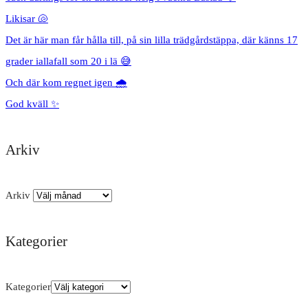
Likisar 🐚
Det är här man får hålla till, på sin lilla trädgårdstäppa, där känns 17
grader iallafall som 20 i lä 😅
Och där kom regnet igen 🌧️
God kväll ✨
Arkiv
Arkiv
Kategorier
Kategorier