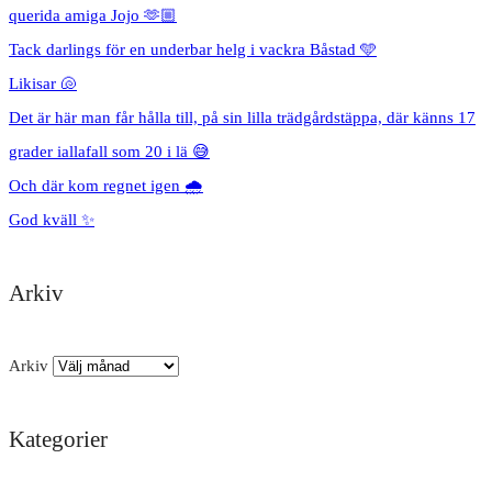
querida amiga Jojo 🫶🏼
Tack darlings för en underbar helg i vackra Båstad 🩵
Likisar 🐚
Det är här man får hålla till, på sin lilla trädgårdstäppa, där känns 17
grader iallafall som 20 i lä 😅
Och där kom regnet igen 🌧️
God kväll ✨
Arkiv
Arkiv
Kategorier