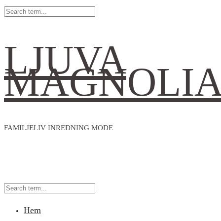
LJUVA
MAGNOLI
FAMILJELIV INREDNING MODE
Hem