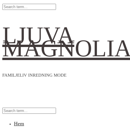
LJUVA
MAGNOLI
FAMILJELIV INREDNING MODE
Hem