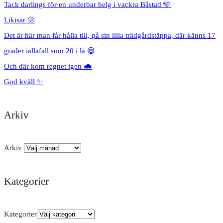
Tack darlings för en underbar helg i vackra Båstad 🩵
Likisar 🐚
Det är här man får hålla till, på sin lilla trädgårdstäppa, där känns 17
grader iallafall som 20 i lä 😅
Och där kom regnet igen 🌧️
God kväll ✨
Arkiv
Arkiv
Kategorier
Kategorier