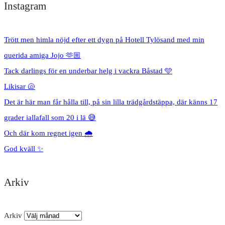
Instagram
Trött men himla nöjd efter ett dygn på Hotell Tylösand med min
querida amiga Jojo 🫶🏼
Tack darlings för en underbar helg i vackra Båstad 🩵
Likisar 🐚
Det är här man får hålla till, på sin lilla trädgårdstäppa, där känns 17
grader iallafall som 20 i lä 😅
Och där kom regnet igen 🌧️
God kväll ✨
Arkiv
Arkiv