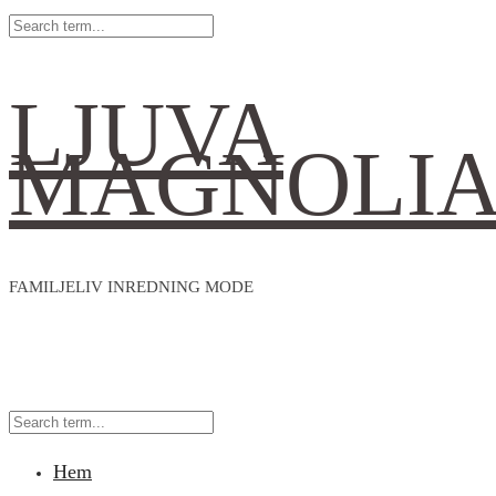
LJUVA
MAGNOLI
FAMILJELIV INREDNING MODE
Hem