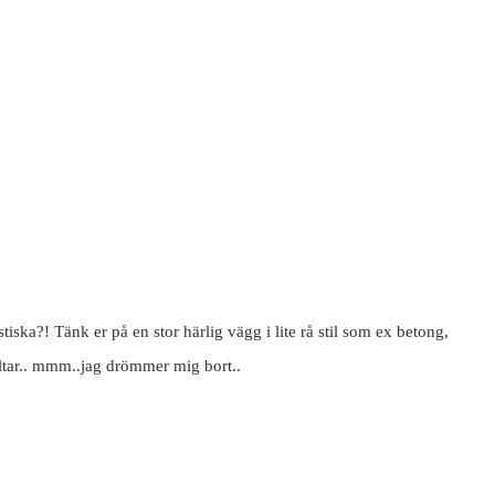
tiska?! Tänk er på en stor härlig vägg i lite rå stil som ex betong,
ltar.. mmm..jag drömmer mig bort..