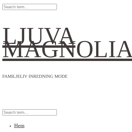
LJUVA
MAGNOLI
FAMILJELIV INREDNING MODE
Hem