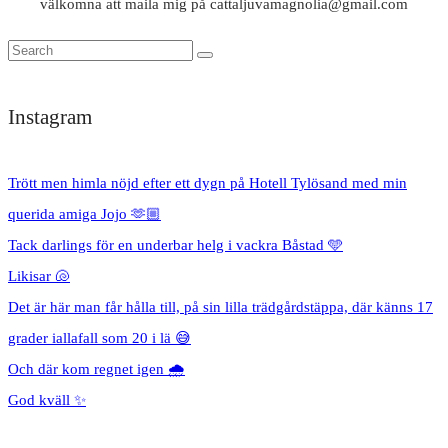
välkomna att maila mig på cattaljuvamagnolia@gmail.com
Instagram
Trött men himla nöjd efter ett dygn på Hotell Tylösand med min
querida amiga Jojo 🫶🏼
Tack darlings för en underbar helg i vackra Båstad 🩵
Likisar 🐚
Det är här man får hålla till, på sin lilla trädgårdstäppa, där känns 17
grader iallafall som 20 i lä 😅
Och där kom regnet igen 🌧️
God kväll ✨