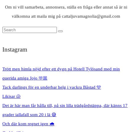
Om ni vill samarbeta, annonsera, ställa en fråga eller annat så är ni
välkomna att maila mig på cattaljuvamagnolia@gmail.com
Instagram
Trött men himla nöjd efter ett dygn på Hotell Tylösand med min
querida amiga Jojo 🫶🏼
Tack darlings för en underbar helg i vackra Båstad 🩵
Likisar 🐚
Det är här man får hålla till, på sin lilla trädgårdstäppa, där känns 17
grader iallafall som 20 i lä 😅
Och där kom regnet igen 🌧️