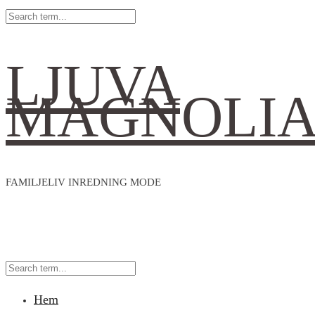
LJUVA
MAGNOLI
FAMILJELIV INREDNING MODE
Hem