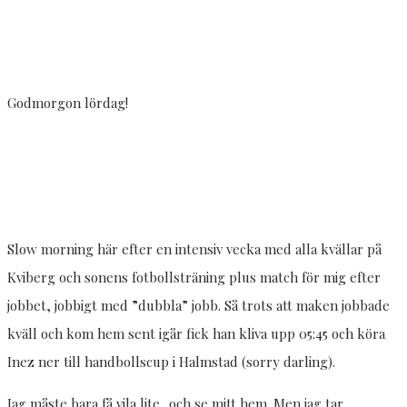
Godmorgon lördag!
Slow morning här efter en intensiv vecka med alla kvällar på
Kviberg och sonens fotbollsträning plus match för mig efter
jobbet, jobbigt med ”dubbla” jobb. Så trots att maken jobbade
kväll och kom hem sent igår fick han kliva upp 05:45 och köra
Inez ner till handbollscup i Halmstad (sorry darling).
Jag måste bara få vila lite.. och se mitt hem. Men jag tar