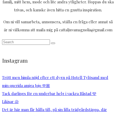
familj, mitt hem, mode och lite andra ytligheter. Hoppas du ska
trivas, och kanske även hitta en gnutta inspiration.
Om ni vill samarbeta, annonsera, ställa en fråga eller annat så
är ni välkomna att maila mig på cattaljuvamagnolia@gmail.com
Instagram
Trött men himla nöjd efter ett dygn på Hotell Tylösand med
min querida amiga Jojo 🫶🏼
Tack darlings för en underbar helg i vackra Båstad 🩵
Likisar 🐚
Det är här man får hålla till, på sin lilla trädgårdstäppa, där