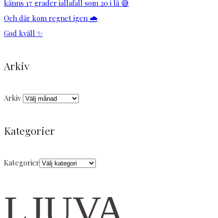
känns 17 grader iallafall som 20 i lä 😅
Och där kom regnet igen 🌧️
God kväll ✨
Arkiv
Arkiv
Kategorier
Kategorier
LJUVA