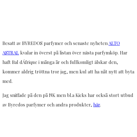
Besatt av BYREDOS parfymer och senaste nyheten
ALTO
ASTRAL
kvalar in överst på listan över nästa parfymköp. Har
haft Bal dÁfrique i många år och fullkomligt älskar den,
kommer aldrig tröttna tror jag, men kul att ha nåt nytt att byta
med.
Jag sniffade på den på NK men bl.a Kicks har också stort utbud
av Byredos parfymer och andra produkter,
här
.