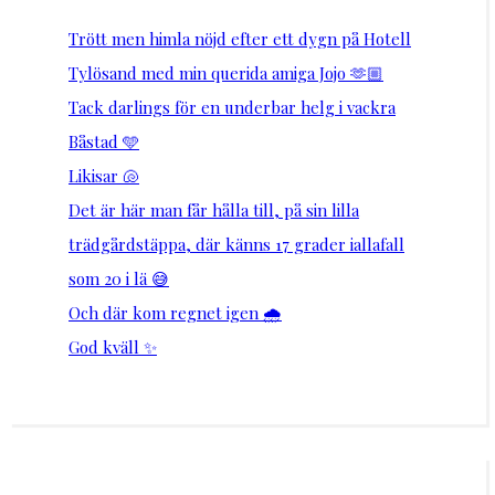
Trött men himla nöjd efter ett dygn på Hotell
Tylösand med min querida amiga Jojo 🫶🏼
Tack darlings för en underbar helg i vackra
Båstad 🩵
Likisar 🐚
Det är här man får hålla till, på sin lilla
trädgårdstäppa, där känns 17 grader iallafall
som 20 i lä 😅
Och där kom regnet igen 🌧️
God kväll ✨