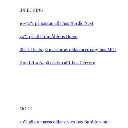
INREDNING
10-70% på nästan allt hos Nordic Nest
40% på allt från Åhlens Home
Black Deals på massor av olika inredning hos MIO
Upp till 50% på nästan allt hos Cervera
MODE
30% på en massa olika styles hos Bubbleroom