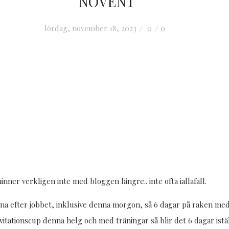
NOVENT
lördag, november 18, 2023
0
0
nner verkligen inte med bloggen längre.. inte ofta iallafall.
a efter jobbet, inklusive denna morgon, så 6 dagar på raken med fo
vitationscup denna helg och med träningar så blir det 6 dagar ist