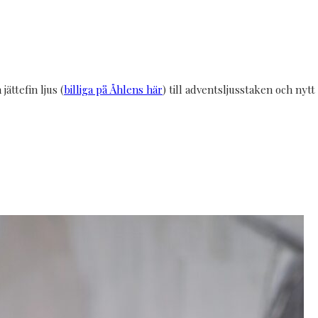
ättefin ljus (
billiga på Åhlens här
) till adventsljusstaken och nyt