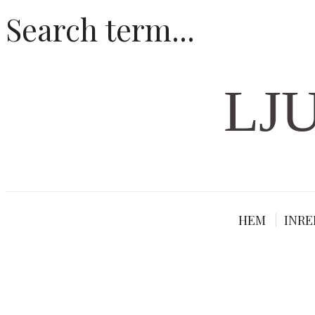
LJ
HEM
INRE